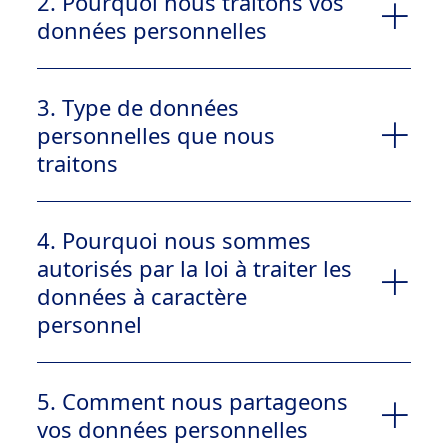
2. Pourquoi nous traitons vos
données personnelles
3. Type de données
personnelles que nous
traitons
4. Pourquoi nous sommes
autorisés par la loi à traiter les
données à caractère
personnel
Coordonnées (nom, adresse, numéro de
5. Comment nous partageons
téléphone, courriel adresse)
vos données personnelles
Données concernant votre santé