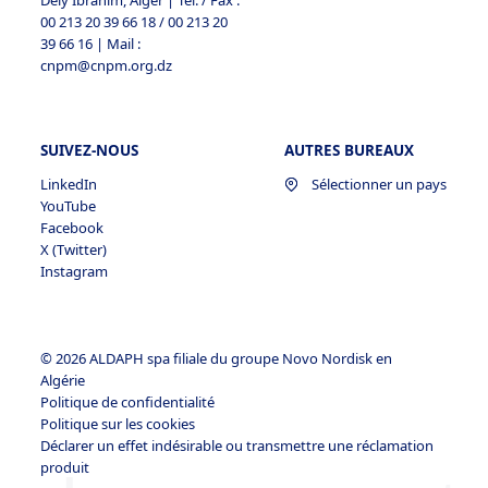
Dely Ibrahim, Alger | Tél. / Fax :
Votre retrait n’affectera pas la légalité du
Le Cadre de protection de la vie privée UE-
00 213 20 39 66 18 / 00 213 20
traitement effectué avant que vous ne retiriez
39 66 16 | Mail :
États-Unis pour les transferts à des
votre consentement
cnpm@cnpm.org.dz
entreprises et organisations certifiées Par le
Bouclier de protection de la vie privée et
Vous pouvez soumettre une plainte sur la
basées aux États-Unis. Plus d’informations et
façon dont nous traitons vos données
SUIVEZ-NOUS
AUTRES BUREAUX
une liste des entreprises et organisations
personnelles à une autorité de protection des
certifiées Privacy Shield sont disponibles à
données.
LinkedIn
Sélectionner un pays
https://www.privacyshield.gov/welcome
YouTube
Facebook
X (Twitter)
Instagram
Contactez-nous
© 2026 ALDAPH spa filiale du groupe Novo Nordisk en
Algérie
Politique de confidentialité
Politique sur les cookies
Déclarer un effet indésirable ou transmettre une réclamation
produit