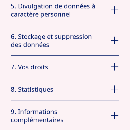
5. Divulgation de données à
caractère personnel
Coordonnées (nom, adresse e-mail, pays)
6. Stockage et suppression
Des années d’expérience professionnelle
des données
Zones/emplacements de Intérêt
7. Vos droits
8. Statistiques
se désabonner
9. Informations
complémentaires