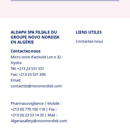
www.novonordisk.com/utils/disclaimer.html
ALDAPH SPA FILIALE DU
LIENS UTILES
GROUPE NOVO NORDISK
Contactez-nous
EN ALGÉRIE
Contactez-nous
Le transfert est à une entité Novo Nordisk
Micro zone d'activité Lot n 32 -
couverte par Novo Nordisk’s Binding
Hydra
Corporate Rules, disponible à
Tèl: +213 23 531 531
https://www.novonordisk.com/about-novo-
Fax: +213 23 531 430
Email:
nordisk/corporate-governance/personal-
contactdz@novonordisk.com
data-protection.html
.
Les pays de destination sont considérés par
Pharmacovigilance | Mobile :
la Commission européenne comme un
+213 (0) 770 100 118 | Fax :
niveau adéquat de protection des données à
+213 (0) 23 53 14 35 | Mail :
caractère personnel.
Algeriasafety@novonordisk.com
Nous ont conclu des clauses contractuelles