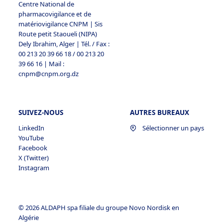
Centre National de
standard des commissions de l’UE le
pharmacovigilance et de
transfert de données personnelles vers des
matériovigilance CNPM | Sis
Route petit Staoueli (NIPA)
pays tiers. Vous pouvez obtenir une copie
Dely Ibrahim, Alger | Tél. / Fax :
des clauses en nous contactant comme décrit
00 213 20 39 66 18 / 00 213 20
à la section 1;
39 66 16 | Mail :
cnpm@cnpm.org.dz
Le Cadre de protection de la vie privée UE-
États-Unis pour les transferts à la protection
de la vie privée Sociétés et organisations
certifiées par shield et basées aux États-Unis.
SUIVEZ-NOUS
AUTRES BUREAUX
Plus informations et une liste des entreprises
LinkedIn
Sélectionner un pays
certifiées Privacy Shield et organisations sont
YouTube
Facebook
disponibles à
X (Twitter)
https://www.privacyshield.gov/welcome
.
Instagram
© 2026 ALDAPH spa filiale du groupe Novo Nordisk en
Algérie